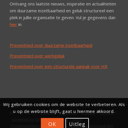
Ontvang ons laatste nieuws, inspiratie en actualiteiten
om duurzame inzetbaarheid en geluk structureel een
plek in jullie organisatie te geven. Vul je gegevens dan
hier
in.
Preventned over duurzame inzetbaarheid
Preventned over werkgeluk
Preventned over een structurele aanpak voor HR
Wij gebruiken cookies om de website te verbeteren. Als
u op de website blijft, gaat u hiermee akkoord.
(c) Preventned /
Sitemap
/
Disclaimer
/
Privacy
/
Contact
/
-
powered by Enfold WordPress Theme
OK
Uitleg
Cookieverklaring Preventned
Algemene voorwaarden