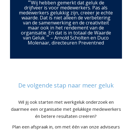
“
Wij hebben gemerkt dat geluk de
drijfveer is voor medewerkers. Pas als
medewerkers gelukkig zijn, creëer je echte
waarde. Dat is niet alleen de verbetering
van de samenwerking en de creativiteit
maar ook in het rendement van de
organisatie. En dat is in totaal de Waarde
”
van Geluk.
– Arnold Scholten en Duco
Molenaar, directeuren Preventned
De volgende stap naar meer geluk
Wil jij ook starten met werkgeluk onderzoek en
daarmee een organisatie met gelukkige medewerkers
én betere resultaten creëren?
Plan een afspraak in, om met één van onze adviseurs