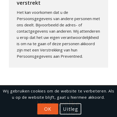
verstrekt
Het kan voorkomen dat u de
Persoonsgegevens van andere personen met
ons deelt. Bijvoorbeeld de adres- of
contactgegevens van anderen. Wij attenderen
u erop dat het uw eigen verantwoordelijkheid
is om na te gaan of deze personen akkoord
zijn met een Verstrekking van hun
Persoonsgegevens aan Preventned.
Wij gebruiken cookies om de website te verbeteren. Als
u op de website blijft, gaat u hiermee akkoord.
Voor welke
OK
Uitleg
doeleinden