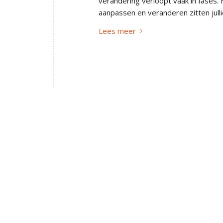
verandering verloopt vaak in fases. 
aanpassen en veranderen zitten jull
Lees meer