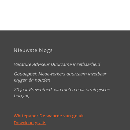
Nieuwste blogs
Vacature Adviseur Duurzame Inzetbaarheid
Goudappel: Medewerkers duurzaam inzetbaar
krijgen én houden
20 jaar Preventned: van meten naar strategische
borging
Whitepaper De waarde van geluk
Download gratis