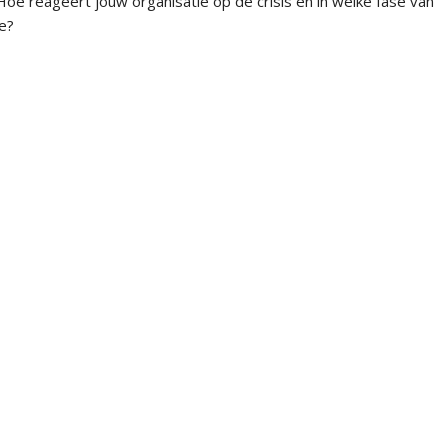
Hoe reageert jouw organisatie op de crisis en in welke fase van
ie?