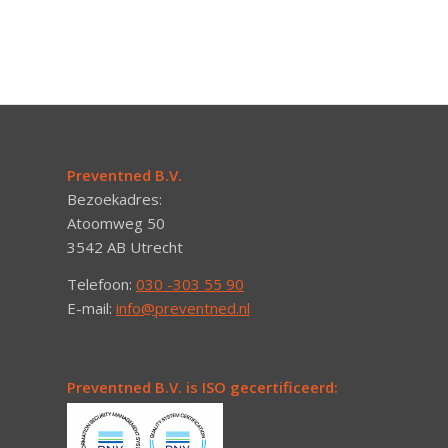
Preventned B.V.
Bezoekadres:
Atoomweg 50
3542 AB Utrecht
Telefoon:
030 -303 55 90
E-mail:
info@preventned.nl
Preventned B.V. is ISO gecertificeerd: