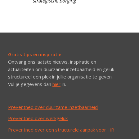
strategische borging
Gratis tips en inspiratie
Ontvang ons laatste nieuws, inspiratie en
actualiteiten om duurzame inzetbaarheid en geluk
structureel een plek in jullie organisatie te geven.
Vul je gegevens dan
hier
in.
Preventned over duurzame inzetbaarheid
Preventned over werkgeluk
Preventned over een structurele aanpak voor HR