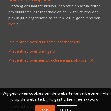
Ontvang ons laatste nieuws, inspiratie en actualiteiten
om duurzame inzetbaarheid en geluk structureel een
plek in jullie organisatie te geven. Vul je gegevens dan
hier
in.
Preventned over duurzame inzetbaarheid
Preventned over werkgeluk
Preventned over een structurele aanpak voor HR
Wij gebruiken cookies om de website te verbeteren. Als
u op de website blijft, gaat u hiermee akkoord.
(c) Preventned /
Sitemap
/
Disclaimer
/
Privacy
/
Contact
/
-
powered by Enfold WordPress Theme
OK
Uitleg