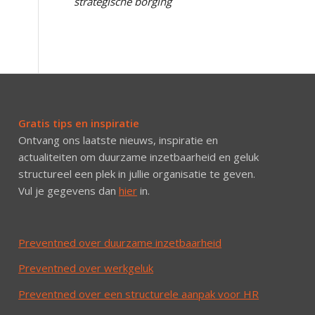
strategische borging
Gratis tips en inspiratie
Ontvang ons laatste nieuws, inspiratie en
actualiteiten om duurzame inzetbaarheid en geluk
structureel een plek in jullie organisatie te geven.
Vul je gegevens dan
hier
in.
Preventned over duurzame inzetbaarheid
Preventned over werkgeluk
Preventned over een structurele aanpak voor HR