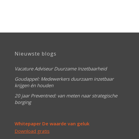
Nieuwste blogs
Vacature Adviseur Duurzame Inzetbaarheid
Goudappel: Medewerkers duurzaam inzetbaar
krijgen én houden
20 jaar Preventned: van meten naar strategische
borging
Whitepaper De waarde van geluk
Download gratis