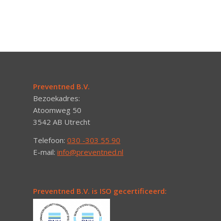
Preventned B.V.
Bezoekadres:
Atoomweg 50
3542 AB Utrecht
Telefoon:
030 -303 55 90
E-mail:
info@preventned.nl
Preventned B.V. is ISO gecertificeerd: