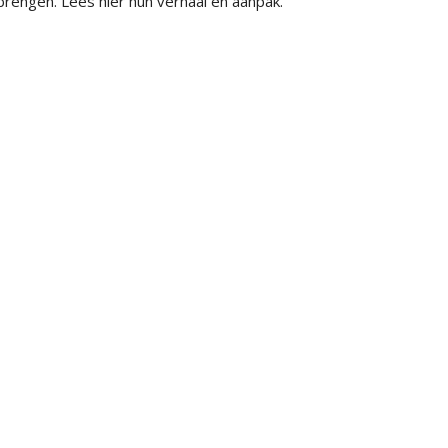
brengen. Lees hier hun verhaal en aanpak.