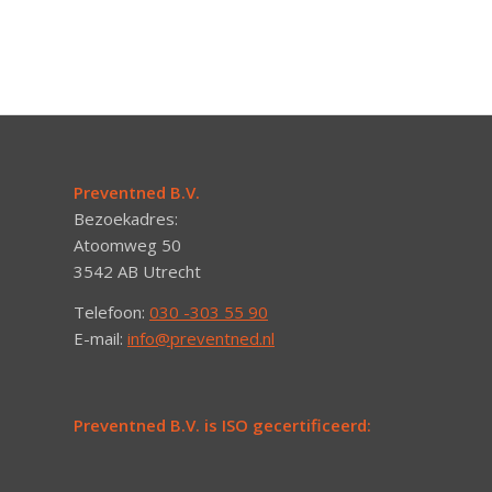
Preventned B.V.
Bezoekadres:
Atoomweg 50
3542 AB Utrecht
Telefoon:
030 -303 55 90
E-mail:
info@preventned.nl
Preventned B.V. is ISO gecertificeerd: