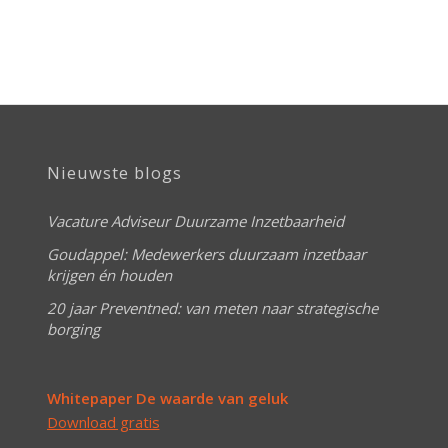
Nieuwste blogs
Vacature Adviseur Duurzame Inzetbaarheid
Goudappel: Medewerkers duurzaam inzetbaar
krijgen én houden
20 jaar Preventned: van meten naar strategische
borging
Whitepaper De waarde van geluk
Download gratis