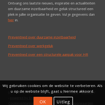
Ontvang ons laatste nieuws, inspiratie en actualiteiten
om duurzame inzetbaarheid en geluk structureel een
plek in jullie organisatie te geven. Vul je gegevens dan
hier
in.
Preventned over duurzame inzetbaarheid
Preventned over werkgeluk
Preventned over een structurele aanpak voor HR
Wij gebruiken cookies om de website te verbeteren. Als
u op de website blijft, gaat u hiermee akkoord.
(c) Preventned /
Sitemap
/
Disclaimer
/
Privacy
/
Contact
/
-
powered by Enfold WordPress Theme
OK
Uitleg
Cookieverklaring Preventned
Algemene voorwaarden