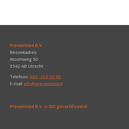
Preventned B.V.
Bezoekadres:
Atoomweg 50
3542 AB Utrecht
Telefoon:
030 -303 55 90
E-mail:
info@preventned.nl
Preventned B.V. is ISO gecertificeerd: