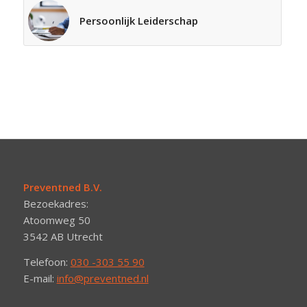
Persoonlijk Leiderschap
Preventned B.V.
Bezoekadres:
Atoomweg 50
3542 AB Utrecht
Telefoon:
030 -303 55 90
E-mail:
info@preventned.nl