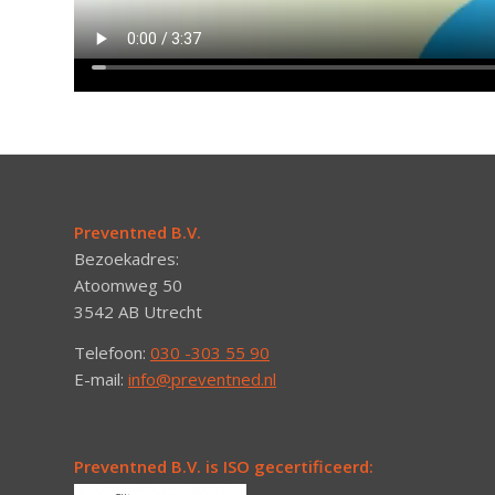
Preventned B.V.
Bezoekadres:
Atoomweg 50
3542 AB Utrecht
Telefoon:
030 -303 55 90
E-mail:
info@preventned.nl
Preventned B.V. is ISO gecertificeerd: