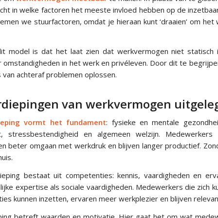
inzicht in welke factoren het meeste invloed hebben op de inzetbaa
emen we stuurfactoren, omdat je hieraan kunt ‘draaien’ om he
t model is dat het laat zien dat werkvermogen niet statisch 
omstandigheden in het werk en privéleven. Door dit te begrijpen
s van achteraf problemen oplossen.
erdiepingen van werkvermogen uitgele
ieping vormt het fundament
: fysieke en mentale gezondhei
teit, stressbestendigheid en algemeen welzijn. Medewerker
n beter omgaan met werkdruk en blijven langer productief. Zon
uis.
ping bestaat uit competenties: kennis, vaardigheden en erva
ijke expertise als sociale vaardigheden. Medewerkers die zich 
es kunnen inzetten, ervaren meer werkplezier en blijven relevant 
ing betreft waarden en motivatie. Hier gaat het om wat medew