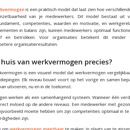
erkvermogen
is een praktisch model dat laat zien hoe verschillend
zetbaarheid van je medewerkers. Dit model bestaat uit vi
fundament, competenties, waarden en motivatie, en werkgerela
menten in balans zijn, kunnen medewerkers optimaal functione
ief en betrokken. Voor organisaties betekent dit minder 
 betere organisatieresultaten.
t huis van werkvermogen precies?
rkvermogen is een visueel model dat werkvermogen vergelijkba
rdiepingen. Elk niveau bouwt voort op het vorige en samen be
kan uitvoeren, nu en in de toekomst.
ingen werken als een samenhangend systeem. Wanneer één verdi
 direct invloed op de andere niveaus. Een medewerker met gez
bijvoorbeeld moeite hebben om zijn competenties optimaal in te
rdigheden zijn.
je om
werkvermogen meetbaar
te maken. In plaats van te giss