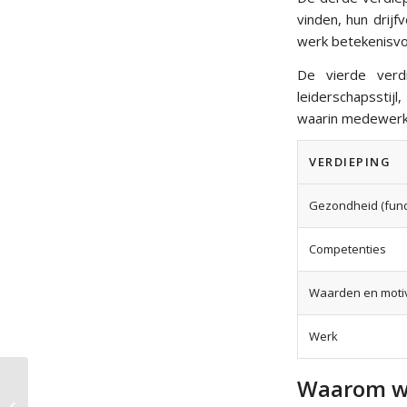
vinden, hun drij
werk betekenisvol
De vierde verdi
leiderschapsstij
waarin medewerke
VERDIEPING
Gezondheid (fun
Competenties
Waarden en motiv
Werk
Waarom we
Wat zijn de drie pijlers
van duurzame