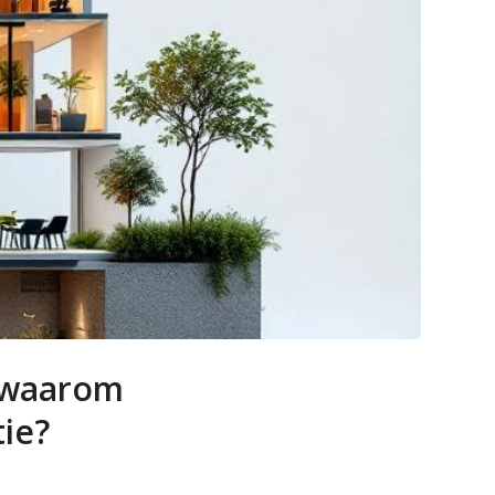
 waarom
tie?