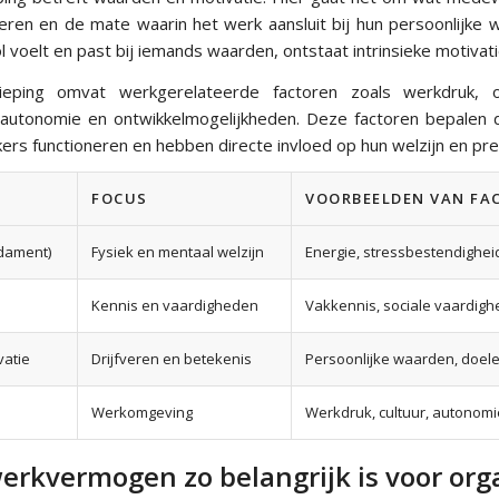
fveren en de mate waarin het werk aansluit bij hun persoonlijke
 voelt en past bij iemands waarden, ontstaat intrinsieke motivati
eping omvat werkgerelateerde factoren zoals werkdruk, org
l, autonomie en ontwikkelmogelijkheden. Deze factoren bepale
rs functioneren en hebben directe invloed op hun welzijn en pre
FOCUS
VOORBEELDEN VAN FA
dament)
Fysiek en mentaal welzijn
Energie, stressbestendigheid, 
Kennis en vaardigheden
Vakkennis, sociale vaardigh
atie
Drijfveren en betekenis
Persoonlijke waarden, doele
Werkomgeving
Werkdruk, cultuur, autonomi
rkvermogen zo belangrijk is voor org