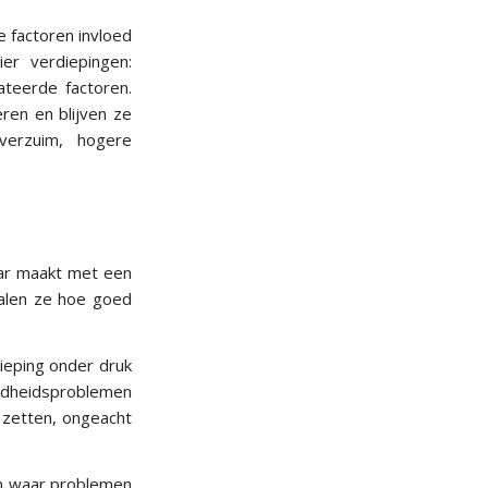
e factoren invloed
er verdiepingen:
teerde factoren.
ren en blijven ze
verzuim, hogere
ar maakt met een
palen ze hoe goed
eping onder druk
ondheidsproblemen
 zetten, ongeacht
en waar problemen