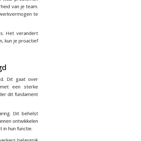
rheid van je team.
t werkvermogen te
is. Het verandert
, kun je proactief
gd
d. Dit gaat over
s met een sterke
der dit fundament
ring. Dit behelst
kunnen ontwikkelen
in hun functie.
erkers belangrijk