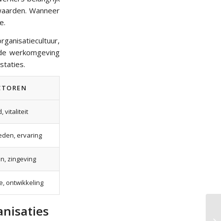
 waarden. Wanneer
e.
anisatiecultuur,
n de werkomgeving
staties.
CTOREN
vitaliteit
eden, ervaring
n, zingeving
e, ontwikkeling
anisaties