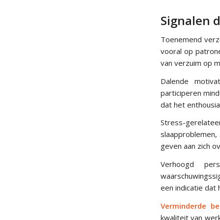
Signalen 
Toenemend verzui
vooral op patron
van verzuim op m
Dalende motivat
participeren mind
dat het enthousi
Stress-gerelate
slaapproblemen, 
geven aan zich o
Verhoogd pers
waarschuwingssign
een indicatie dat
Verminderde be
kwaliteit van we