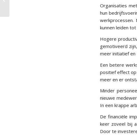
Organisaties me
inzetbaarheid?
hun bedrijfsvoeri
werkprocessen. 
kunnen leiden tot 
Hogere productiv
gemotiveerd zijn,
meer initiatief e
Een betere werks
positief effect 
meer en er ontst
Minder personeel
nieuwe medewerke
In een krappe arb
De financiële i
keer zoveel bij 
Door te investere