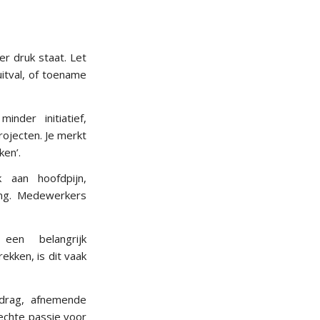
r druk staat. Let
itval, of toename
nder initiatief,
rojecten. Je merkt
ken’.
k aan hoofdpijn,
ting. Medewerkers
een belangrijk
ekken, is dit vaak
edrag, afnemende
echte passie voor