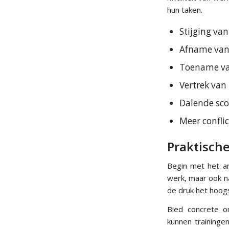
hun taken.
Stijging va
Afname van i
Toename van
Vertrek va
Dalende sc
Meer confli
Praktisch
Begin met het an
werk, maar ook n
de druk het hoog
Bied concrete o
kunnen traininge