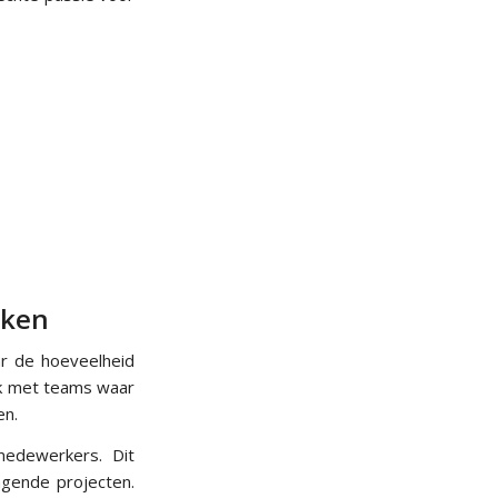
rken
ar de hoeveelheid
ek met teams waar
en.
medewerkers. Dit
agende projecten.