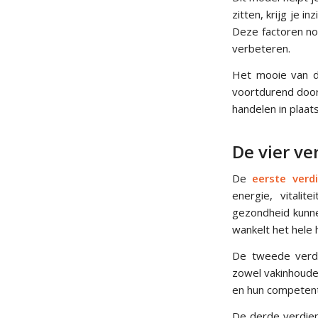
zitten, krijg je 
Deze factoren no
verbeteren.
Het mooie van di
voortdurend door 
handelen in plaat
De vier v
De
eerste verd
energie, vitali
gezondheid kunne
wankelt het hele h
De tweede verdie
zowel vakinhoudel
en hun competenti
De derde verdiep