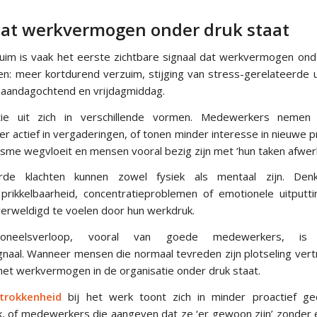
dat werkvermogen onder druk staat
m is vaak het eerste zichtbare signaal dat werkvermogen onde
en: meer kortdurend verzuim, stijging van stress-gerelateerde u
aandagochtend en vrijdagmiddag.
ie uit zich in verschillende vormen. Medewerkers nemen mi
er actief in vergaderingen, of tonen minder interesse in nieuwe p
asme wegvloeit en mensen vooral bezig zijn met ‘hun taken afwer
erde klachten kunnen zowel fysiek als mentaal zijn. Den
prikkelbaarheid, concentratieproblemen of emotionele uitput
verweldigd te voelen door hun werkdruk.
oneelsverloop, vooral van goede medewerkers, is 
aal. Wanneer mensen die normaal tevreden zijn plotseling vertr
 het werkvermogen in de organisatie onder druk staat.
trokkenheid
bij het werk toont zich in minder proactief g
rk, of medewerkers die aangeven dat ze ‘er gewoon zijn’ zonder 