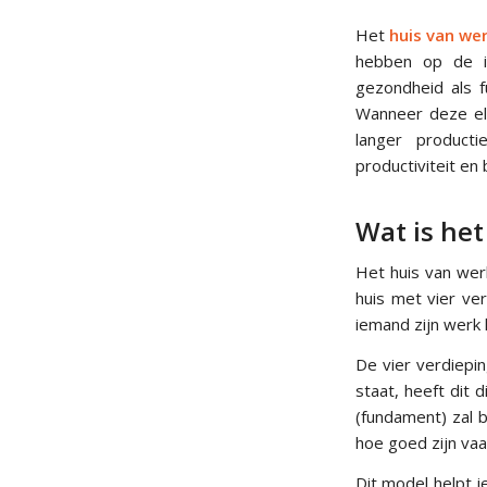
Het
huis van w
hebben op de in
gezondheid als 
Wanneer deze ele
langer product
productiviteit en
Wat is he
Het huis van we
huis met vier ve
iemand zijn werk 
De vier verdiep
staat, heeft dit
(fundament) zal 
hoe goed zijn vaa
Dit model helpt 