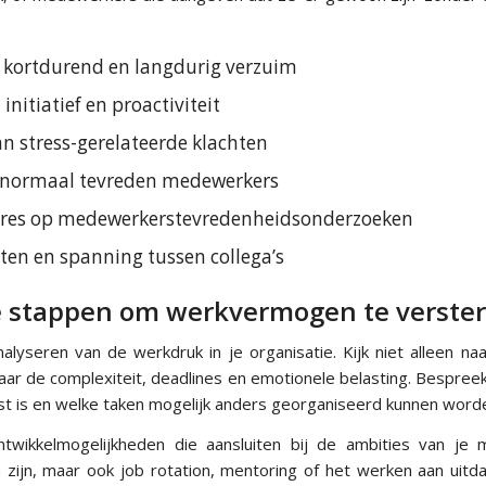
n kortdurend en langdurig verzuim
nitiatief en proactiviteit
 stress-gerelateerde klachten
n normaal tevreden medewerkers
ores op medewerkerstevredenheidsonderzoeken
cten en spanning tussen collega’s
e stappen om werkvermogen te verste
alyseren van de werkdruk in je organisatie. Kijk niet alleen na
aar de complexiteit, deadlines en emotionele belasting. Bespre
st is en welke taken mogelijk anders georganiseerd kunnen word
ntwikkelmogelijkheden die aansluiten bij de ambities van je 
n zijn, maar ook job rotation, mentoring of het werken aan uitd