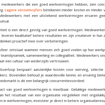
t medewerkers die een goed werkvermogen hebben, zien concr
ng.
Lagere verzuimcijfers
betekenen minder kosten en minder v
Medewerkers met een uitstekend werkvermogen ervaren gee
uitval.
iteit is een direct gevolg van goed werkvermogen. Medewerker
 leveren kwalitatief betere resultaten en zijn creatiever in hu
n denken proactief mee over verbeteringen.
feer ontstaat wanneer mensen zich goed voelen op hun werkpl
op teamdynamiek, samenwerking en collegialiteit. Medewerkers on
aat een cultuur van wederzijds vertrouwen.
sverloop bespaart aanzienlijke kosten voor werving, selectie
rs. Bovendien behoud je waardevolle kennis en ervaring binne
eidsmarkt is dit een belangrijk concurrentievoordeel.
mpact van goed werkvermogen is meetbaar. Gelukkige medewer
aan het resultaat van een organisatie vergeleken met ongeluk
n in werkvermogen, investeer je direct in betere organisatieresu