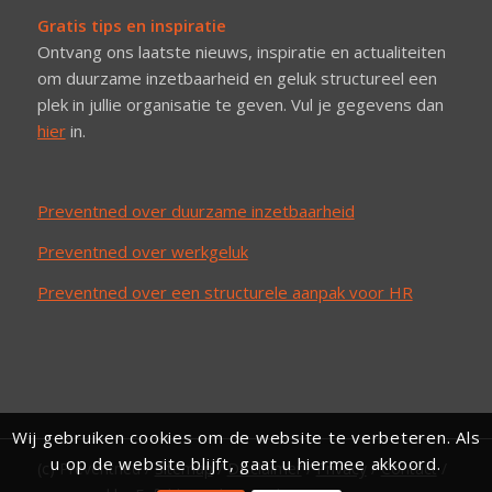
Gratis tips en inspiratie
Ontvang ons laatste nieuws, inspiratie en actualiteiten
om duurzame inzetbaarheid en geluk structureel een
plek in jullie organisatie te geven. Vul je gegevens dan
hier
in.
Preventned over duurzame inzetbaarheid
Preventned over werkgeluk
Preventned over een structurele aanpak voor HR
Wij gebruiken cookies om de website te verbeteren. Als
u op de website blijft, gaat u hiermee akkoord.
(c) Preventned /
Sitemap
/
Disclaimer
/
Privacy
/
Contact
/