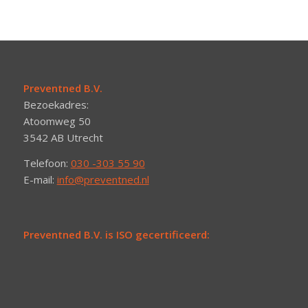
Preventned B.V.
Bezoekadres:
Atoomweg 50
3542 AB Utrecht
Telefoon:
030 -303 55 90
E-mail:
info@preventned.nl
Preventned B.V. is ISO gecertificeerd: