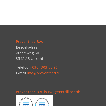
Preventned B.V.
Bezoekadres:
Atoomweg 50
3542 AB Utrecht
Telefoon:
030 -303 55 90
E-mail:
info@preventned.nl
Preventned B.V. is ISO gecertificeerd: