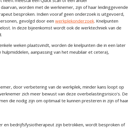
t heeft meestal een Quick Scan of een ander
aarvan, worden met de werknemer, zijn of haar leidinggevende
erapeut besproken. Indien vooraf geen onderzoek is uitgevoerd,
personen, gevolgd door een
werkplekonderzoek
. Knelpunten
elost. In deze bijeenkomst wordt ook de werktechniek van de
.
nkele weken plaatsvindt, worden de knelpunten die in een later
 hulpmiddelen, aanpassing van het meubilair et cetera),
emer, door verbetering van de werkplek, minder kans loopt op
e werknemer zich meer bewust van deze overbelastingsrisico’s. De
n die nodig zijn om optimaal te kunnen presteren in zijn of haa
r en bedrijfsfysiotherapeut zijn betrokken, wordt besproken of