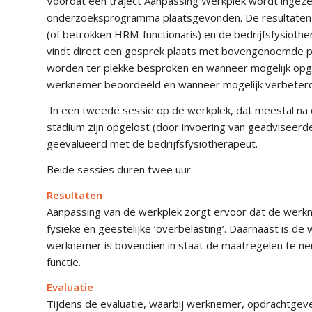
Voordat een traject Aanpassing Werkplek wordt ingeze
onderzoeksprogramma plaatsgevonden. De resultaten d
(of betrokken HRM-functionaris) en de bedrijfsfysioth
vindt direct een gesprek plaats met bovengenoemde 
worden ter plekke besproken en wanneer mogelijk opg
werknemer beoordeeld en wanneer mogelijk verbeterd
In een tweede sessie op de werkplek, dat meestal na e
stadium zijn opgelost (door invoering van geadviseerde
geëvalueerd met de bedrijfsfysiotherapeut.
Beide sessies duren twee uur.
Resultaten
Aanpassing van de werkplek zorgt ervoor dat de werkn
fysieke en geestelijke ‘overbelasting’. Daarnaast is d
werknemer is bovendien in staat de maatregelen te neme
functie.
Evaluatie
Tijdens de evaluatie, waarbij werknemer, opdrachtgeve