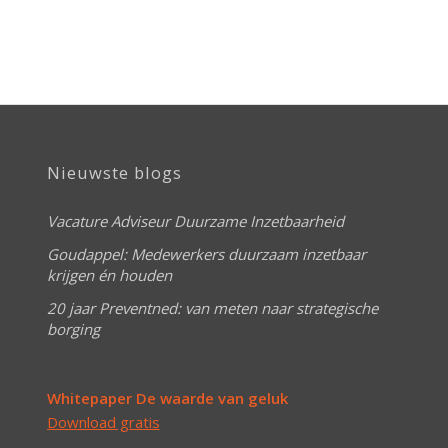
Nieuwste blogs
Vacature Adviseur Duurzame Inzetbaarheid
Goudappel: Medewerkers duurzaam inzetbaar
krijgen én houden
20 jaar Preventned: van meten naar strategische
borging
Whitepaper De waarde van geluk
Download gratis