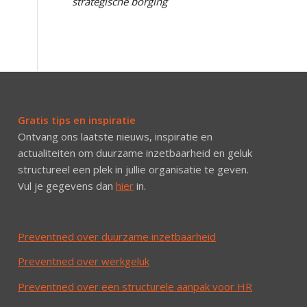
strategische borging
Gratis tips en inspiratie
Ontvang ons laatste nieuws, inspiratie en
actualiteiten om duurzame inzetbaarheid en geluk
structureel een plek in jullie organisatie te geven.
Vul je gegevens dan
hier
in.
Preventned over duurzame inzetbaarheid
Preventned over werkgeluk
Preventned over een structurele aanpak voor HR