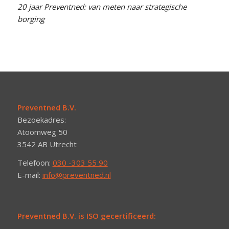
20 jaar Preventned: van meten naar strategische
borging
Preventned B.V.
Bezoekadres:
Atoomweg 50
3542 AB Utrecht
Telefoon:
030 -303 55 90
E-mail:
info@preventned.nl
Preventned B.V. is ISO gecertificeerd: