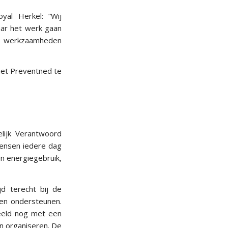
al Herkel: “Wij
aar het werk gaan
n werkzaamheden
met Preventned te
lijk Verantwoord
ensen iedere dag
en energiegebruik,
d terecht bij de
nen ondersteunen.
beeld nog met een
n organiseren. De