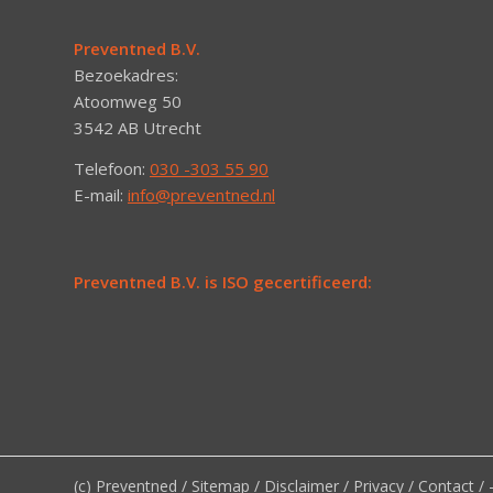
Preventned B.V.
Bezoekadres:
Atoomweg 50
3542 AB Utrecht
Telefoon:
030 -303 55 90
E-mail:
info@preventned.nl
Preventned B.V. is ISO gecertificeerd:
(c) Preventned /
Sitemap
/
Disclaimer
/
Privacy
/
Contact
/ 