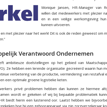
Monique Jansen, HR-Manager van Roy
willen dat medewerkers met plezier n
en in een veilige werkomgeving hu
kunnen uitvoeren.
en met plezier naar het werk! Dit is ook de reden geweest om 
n.”
ppelijk Verantwoord Ondernemen
eft ambitieuze doelstellingen op het gebied van Maatschappe
). Ze hebben een lerende organisatie gecreëerd waarin hun m
ntinue verbetering van de productie, vermindering van restafval 
en een optimale groene logistieke keten.
rkers privé problemen hebben dan kunnen ze hiermee altij
Samen wordt er gekeken of wij bij bepaalde problematiek kun
HR biedt hierin een luisterend oor. Laatst hebben we bijvoor
keken hoe hij een gehoorapparaat via zijn zorgverzekeraar ko