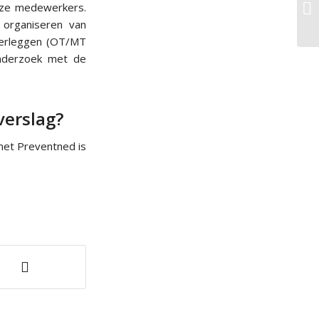
onze medewerkers.
 organiseren van
verleggen (OT/MT
onderzoek met de
verslag?
met Preventned is