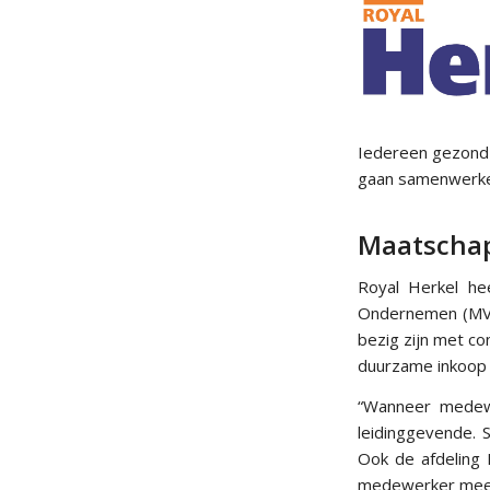
Iedereen gezond 
gaan samenwerke
Maatscha
Royal Herkel he
Ondernemen (MVO
bezig zijn met co
duurzame inkoop 
“Wanneer medewe
leidinggevende. 
Ook de afdeling 
medewerker meege