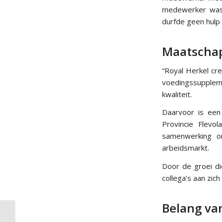
medewerker was 
durfde geen hulp 
Maatschap
“Royal Herkel cr
voedingssupple
kwaliteit.
Daarvoor is ee
Provincie Flevo
samenwerking o
arbeidsmarkt.
Door de groei d
collega’s aan zich
Belang van
Resultaten