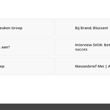
Keuken Groep
Bij Brand; Blussen!
Interview SVOK: Be
t aan?
succes
oep
Nieuwsbrief Mei | 