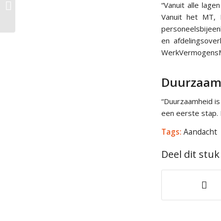
geluksmodule:
“Vanuit alle lag
medewerkers met een
Vanuit het MT, 
goed werkvermogen
personeelsbijee
zijn gelukki...
en afdelingsove
WerkVermogensMo
Duurzaamhe
“Duurzaamheid is
een eerste stap. 
Tags:
Aandacht
Deel dit stuk