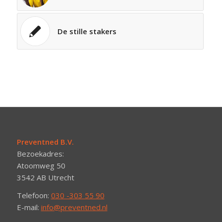
De stille stakers
Preventned B.V.
Bezoekadres:
Atoomweg 50
3542 AB Utrecht
Telefoon:
030 -303 55 90
E-mail:
info@preventned.nl