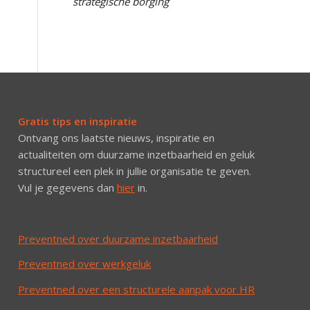
strategische borging
Gratis tips en inspiratie
Ontvang ons laatste nieuws, inspiratie en
actualiteiten om duurzame inzetbaarheid en geluk
structureel een plek in jullie organisatie te geven.
Vul je gegevens dan
hier
in.
Preventned over duurzame inzetbaarheid
Preventned over werkgeluk
Preventned over een structurele aanpak voor HR