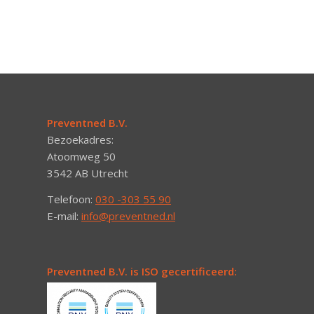
Preventned B.V.
Bezoekadres:
Atoomweg 50
3542 AB Utrecht
Telefoon:
030 -303 55 90
E-mail:
info@preventned.nl
Preventned B.V. is ISO gecertificeerd: