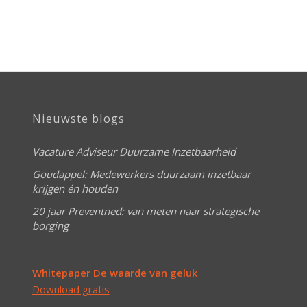
Nieuwste blogs
Vacature Adviseur Duurzame Inzetbaarheid
Goudappel: Medewerkers duurzaam inzetbaar
krijgen én houden
20 jaar Preventned: van meten naar strategische
borging
Whitepaper De waarde van geluk
Download gratis