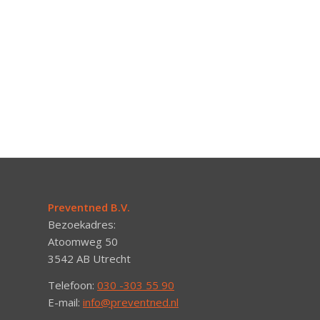
Preventned B.V.
Bezoekadres:
Atoomweg 50
3542 AB Utrecht
Telefoon:
030 -303 55 90
E-mail:
info@preventned.nl