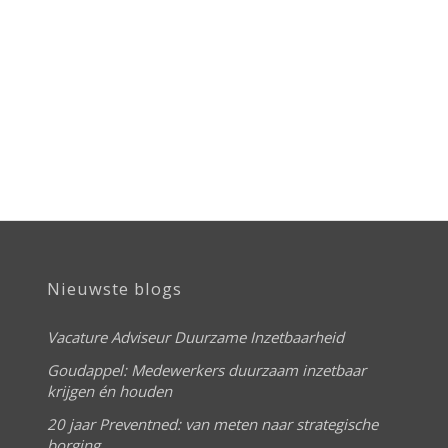
Nieuwste blogs
Vacature Adviseur Duurzame Inzetbaarheid
Goudappel: Medewerkers duurzaam inzetbaar
krijgen én houden
20 jaar Preventned: van meten naar strategische
borging