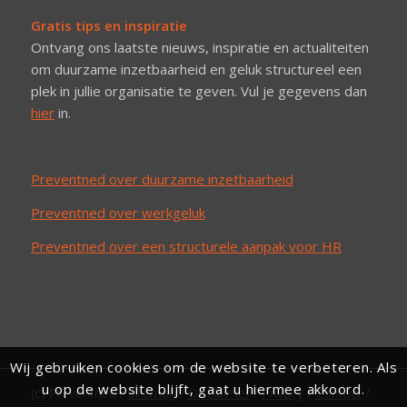
Gratis tips en inspiratie
Ontvang ons laatste nieuws, inspiratie en actualiteiten
om duurzame inzetbaarheid en geluk structureel een
plek in jullie organisatie te geven. Vul je gegevens dan
hier
in.
Preventned over duurzame inzetbaarheid
Preventned over werkgeluk
Preventned over een structurele aanpak voor HR
Wij gebruiken cookies om de website te verbeteren. Als
u op de website blijft, gaat u hiermee akkoord.
(c) Preventned /
Sitemap
/
Disclaimer
/
Privacy
/
Contact
/