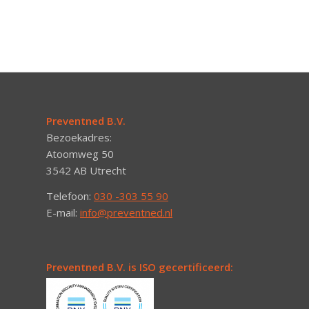
Preventned B.V.
Bezoekadres:
Atoomweg 50
3542 AB Utrecht
Telefoon:
030 -303 55 90
E-mail:
info@preventned.nl
Preventned B.V. is ISO gecertificeerd: