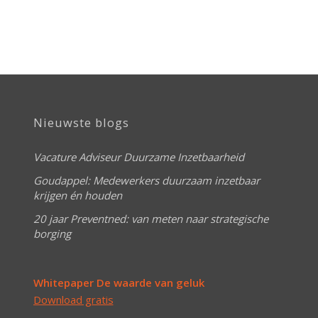
Nieuwste blogs
Vacature Adviseur Duurzame Inzetbaarheid
Goudappel: Medewerkers duurzaam inzetbaar
krijgen én houden
20 jaar Preventned: van meten naar strategische
borging
Whitepaper De waarde van geluk
Download gratis