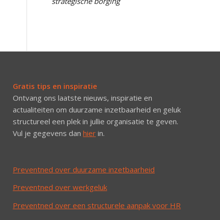
strategische borging
Gratis tips en inspiratie
Ontvang ons laatste nieuws, inspiratie en
actualiteiten om duurzame inzetbaarheid en geluk
structureel een plek in jullie organisatie te geven.
Vul je gegevens dan
hier
in.
Preventned over duurzame inzetbaarheid
Preventned over werkgeluk
Preventned over een structurele aanpak voor HR