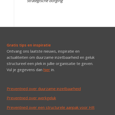
strategische borging
Gratis tips en inspiratie
Ontvang ons laatste nieuws, inspiratie en
actualiteiten om duurzame inzetbaarheid en geluk
structureel een plek in jullie organisatie te geven.
Vul je gegevens dan
hier
in.
Preventned over duurzame inzetbaarheid
Preventned over werkgeluk
Preventned over een structurele aanpak voor HR