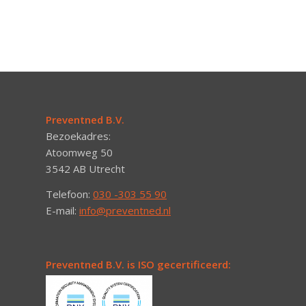
Preventned B.V.
Bezoekadres:
Atoomweg 50
3542 AB Utrecht
Telefoon:
030 -303 55 90
E-mail:
info@preventned.nl
Preventned B.V. is ISO gecertificeerd: