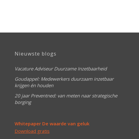
Nieuwste blogs
Vacature Adviseur Duurzame Inzetbaarheid
Goudappel: Medewerkers duurzaam inzetbaar
krijgen én houden
20 jaar Preventned: van meten naar strategische
borging
Whitepaper De waarde van geluk
Download gratis