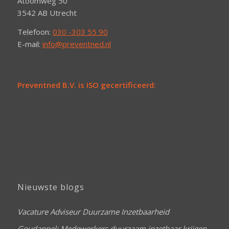
Atoomweg 50
3542 AB Utrecht
Telefoon:
030 -303 55 90
E-mail:
info@preventned.nl
Preventned B.V. is ISO gecertificeerd:
Nieuwste blogs
Vacature Adviseur Duurzame Inzetbaarheid
Goudappel: Medewerkers duurzaam inzetbaar krijgen