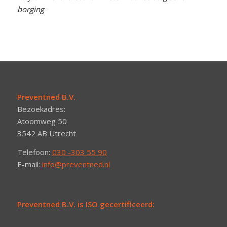
borging
Preventned B.V.
Bezoekadres:
Atoomweg 50
3542 AB Utrecht
Telefoon:
030 -303 55 90
E-mail:
info@preventned.nl
Preventned B.V. is ISO gecertificeerd: