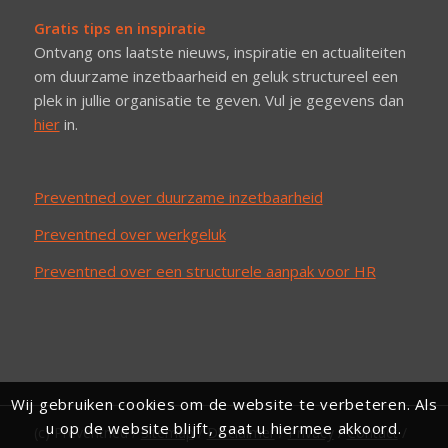
Gratis tips en inspiratie
Ontvang ons laatste nieuws, inspiratie en actualiteiten
om duurzame inzetbaarheid en geluk structureel een
plek in jullie organisatie te geven. Vul je gegevens dan
hier
in.
Preventned over duurzame inzetbaarheid
Preventned over werkgeluk
Preventned over een structurele aanpak voor HR
Wij gebruiken cookies om de website te verbeteren. Als
u op de website blijft, gaat u hiermee akkoord.
(c) Preventned /
Sitemap
/
Disclaimer
/
Privacy
/
Contact
/