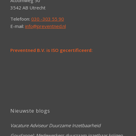
Atoomweg 50
3542 AB Utrecht
Telefoon:
030 -303 55 90
E-mail:
info@preventned.nl
Preventned B.V. is ISO gecertificeerd:
Nieuwste blogs
Vacature Adviseur Duurzame Inzetbaarheid
Goudappel: Medewerkers duurzaam inzetbaar krijgen