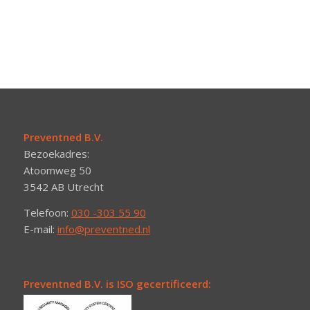
Preventned B.V.
Bezoekadres:
Atoomweg 50
3542 AB Utrecht
Telefoon:
030 -303 55 90
E-mail:
info@preventned.nl
Preventned B.V. is ISO gecertificeerd: