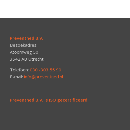
Preventned B.V.
Bezoekadres:
Atoomweg 50
3542 AB Utrecht
Telefoon:
030 -303 55 90
E-mail:
info@preventned.nl
Preventned B.V. is ISO gecertificeerd: