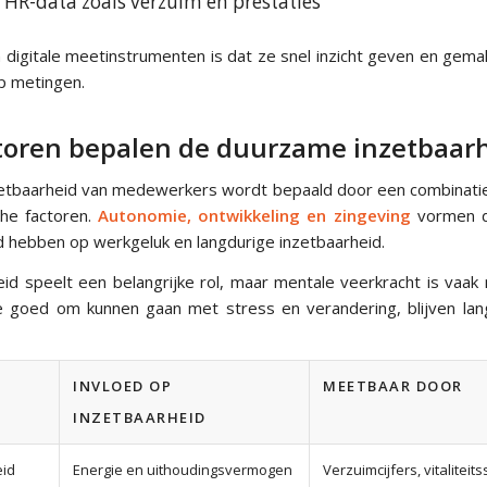
 HR-data zoals verzuim en prestaties
digitale meetinstrumenten is dat ze snel inzicht geven en gemak
up metingen.
toren bepalen de duurzame inzetbaar
tbaarheid van medewerkers wordt bepaald door een combinatie
che factoren.
Autonomie, ontwikkeling en zingeving
vormen de
d hebben op werkgeluk en langdurige inzetbaarheid.
id speelt een belangrijke rol, maar mentale veerkracht is vaak 
 goed om kunnen gaan met stress en verandering, blijven lang
INVLOED OP
MEETBAAR DOOR
INZETBAARHEID
eid
Energie en uithoudingsvermogen
Verzuimcijfers, vitaliteit