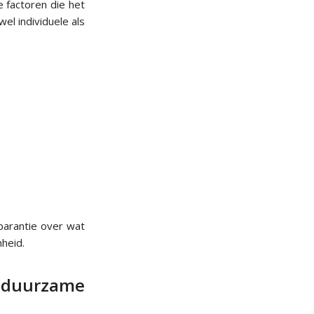
e factoren die het
l individuele als
parantie over wat
heid.
n duurzame