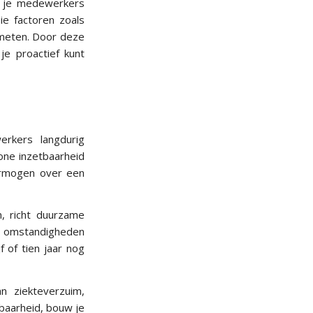
je medewerkers
ie factoren zoals
 meten. Door deze
 je proactief kunt
rkers langdurig
one inzetbaarheid
rmogen over een
, richt duurzame
an omstandigheden
 of tien jaar nog
n ziekteverzuim,
tbaarheid, bouw je