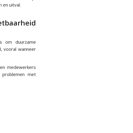
en uitval.
etbaarheid
is om duurzame
l, vooral wanneer
aren medewerkers
p problemen met