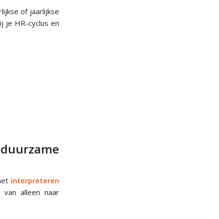
ijkse of jaarlijkse
ij je HR-cyclus en
duurzame
 het
interpreteren
 van alleen naar