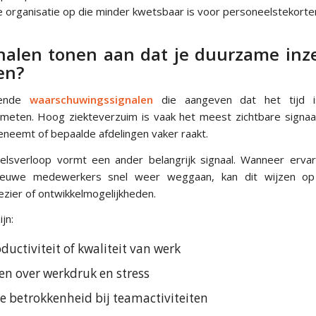
 organisatie op die minder kwetsbaar is voor personeelstekorten 
nalen tonen aan dat je duurzame inz
en?
llende
waarschuwingssignalen
die aangeven dat het tijd 
 meten. Hoog ziekteverzuim is vaak het meest zichtbare signaa
oeneemt of bepaalde afdelingen vaker raakt.
eelsverloop vormt een ander belangrijk signaal. Wanneer erv
nieuwe medewerkers snel weer weggaan, kan dit wijzen o
ezier of ontwikkelmogelijkheden.
jn:
uctiviteit of kwaliteit van werk
en over werkdruk en stress
 betrokkenheid bij teamactiviteiten