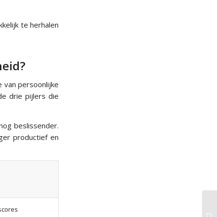
kelijk te herhalen
heid?
 van persoonlijke
 drie pijlers die
nog beslissender.
er productief en
sscores