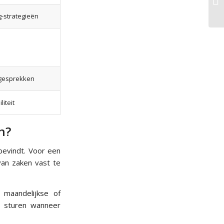
g-strategieën
regesprekken
iteit
n?
 bevindt. Voor een
van zaken vast te
 maandelijkse of
te sturen wanneer