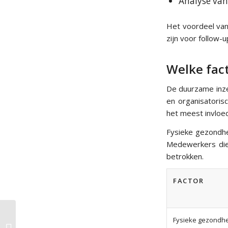
Analyse van
Het voordeel van 
zijn voor follow-
Welke fac
De duurzame inze
en organisatoris
het meest invloe
Fysieke gezondhe
Medewerkers die
betrokken.
FACTOR
Fysieke gezondh
Hoe meet je werkgeluk