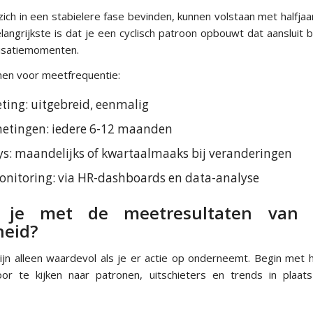
ich in een stabielere fase bevinden, kunnen volstaan met halfjaarl
angrijkste is dat je een cyclisch patroon opbouwt dat aansluit b
nisatiemomenten.
ijnen voor meetfrequentie:
ting: uitgebreid, eenmalig
metingen: iedere 6-12 maanden
ys: maandelijks of kwartaalmaaks bij veranderingen
nitoring: via HR-dashboards en data-analyse
 je met de meetresultaten van 
heid?
ijn alleen waardevol als je er actie op onderneemt. Begin met
r te kijken naar patronen, uitschieters en trends in plaats