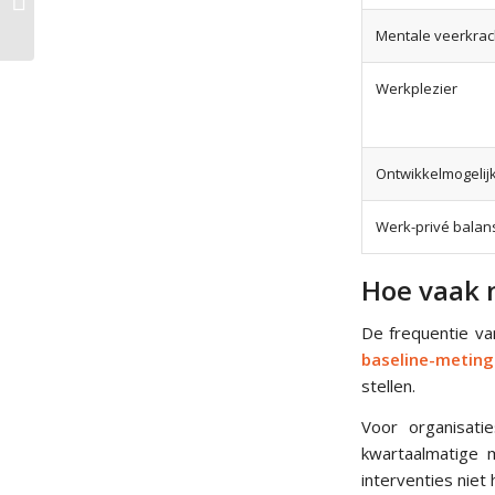
binnen je organisatie?
Mentale veerkrac
Werkplezier
Ontwikkelmogeli
Werk-privé balan
Hoe vaak 
De frequentie van
baseline-meting
stellen.
Voor organisati
kwartaalmatige m
interventies niet