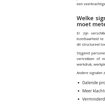
een veerkrachtige
Welke sig
moet met
Er zijn verschi
inzetbaarheid te
dit structureel t
Stijgend person
vertrekken of 
werkdruk, werkpl
Andere signalen zi
Dalende prod
Meer klacht
Verminderde