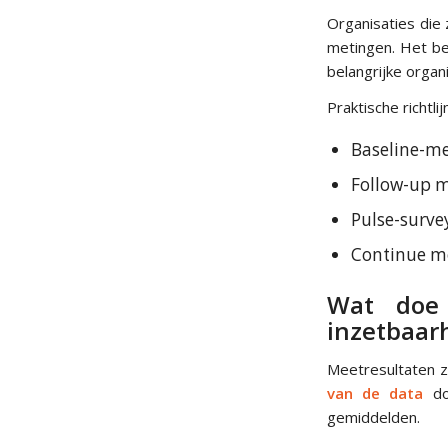
Organisaties die z
metingen. Het bel
belangrijke orga
Praktische richtl
Baseline-me
Follow-up 
Pulse-surve
Continue mo
Wat doe
inzetbaar
Meetresultaten z
van de data
doo
gemiddelden.