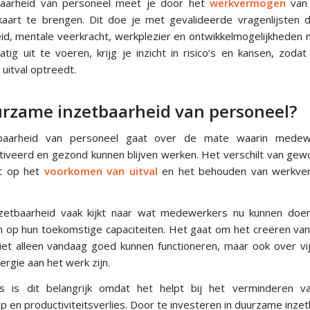
aarheid van personeel meet je door het
werkvermogen
van 
kaart te brengen. Dit doe je met gevalideerde vragenlijsten d
id, mentale veerkracht, werkplezier en ontwikkelmogelijkheden
ig uit te voeren, krijg je inzicht in risico’s en kansen, zodat
uitval optreedt.
urzame inzetbaarheid van personeel?
baarheid van personeel gaat over de mate waarin medewe
tiveerd en gezond kunnen blijven werken. Het verschilt van gew
t op het
voorkomen van uitval
en het behouden van werkve
etbaarheid vaak kijkt naar wat medewerkers nu kunnen doen
ch op hun toekomstige capaciteiten. Het gaat om het creëren v
et alleen vandaag goed kunnen functioneren, maar ook over vijf
ergie aan het werk zijn.
es is dit belangrijk omdat het helpt bij het verminderen va
 en productiviteitsverlies. Door te investeren in duurzame inze