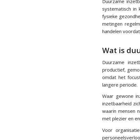
Duurzame inzetb
systematisch in 
fysieke gezondhe
metingen regelmat
handelen voordat 
Wat is du
Duurzame inzet
productief, gemo
omdat het focus
langere periode.
Waar gewone inz
inzetbaarheid zi
waarin mensen ni
met plezier en en
Voor organisati
personeelsverloop