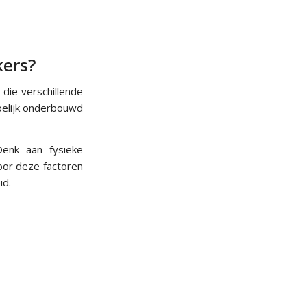
kers?
n
die verschillende
pelijk onderbouwd
Denk aan fysieke
Door deze factoren
id.