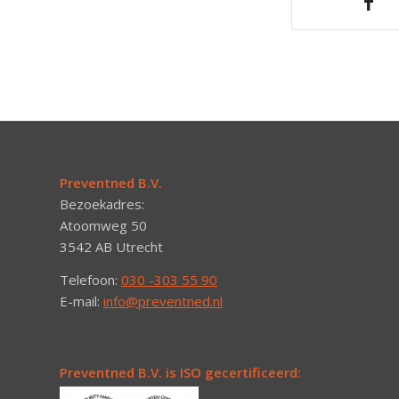
Preventned B.V.
Bezoekadres:
Atoomweg 50
3542 AB Utrecht
Telefoon:
030 -303 55 90
E-mail:
info@preventned.nl
Preventned B.V. is ISO gecertificeerd: