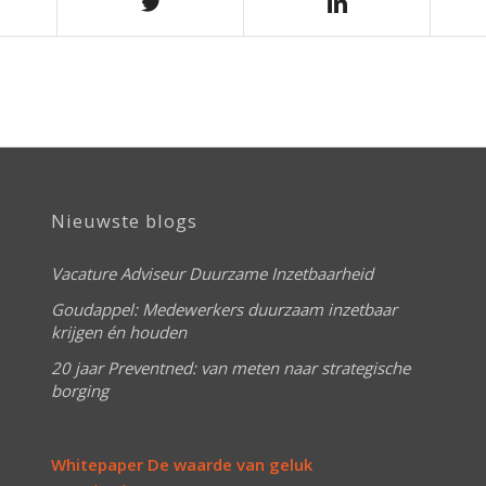
Nieuwste blogs
Vacature Adviseur Duurzame Inzetbaarheid
Goudappel: Medewerkers duurzaam inzetbaar
krijgen én houden
20 jaar Preventned: van meten naar strategische
borging
Whitepaper De waarde van geluk