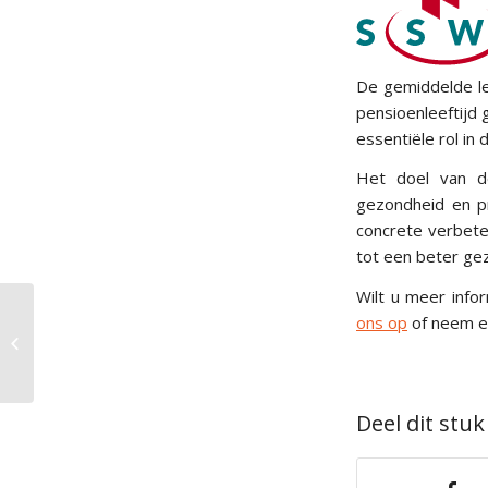
De gemiddelde le
pensioenleeftijd
essentiële rol in 
Het doel van de
gezondheid en p
concrete verbete
tot een beter ge
Wilt u meer inf
ons op
of neem ee
Kickoff-bijeenkomst Proces en
Werkvermogen
Deel dit stuk