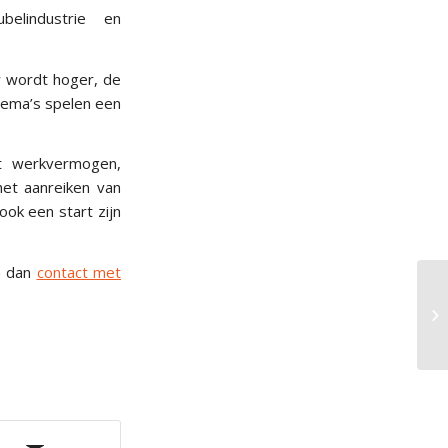
elindustrie en
w wordt hoger, de
hema’s spelen een
et werkvermogen,
et aanreiken van
ok een start zijn
m dan
contact met
Te
W