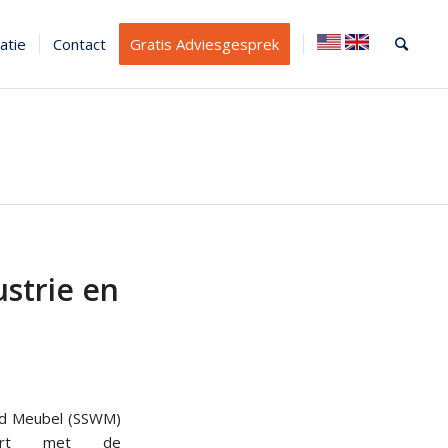
atie
Contact
Gratis Adviesgesprek
strie en
eid Meubel (SSWM)
tart met de