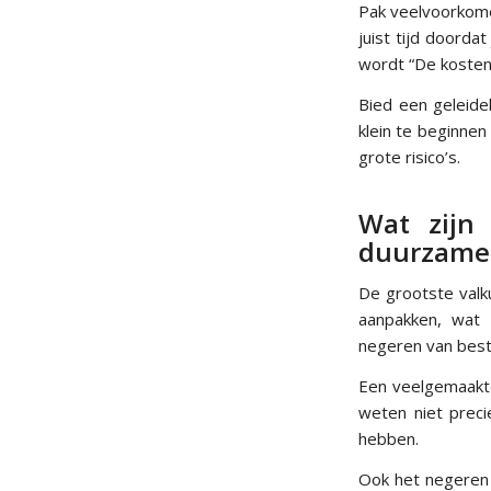
Pak veelvoorkome
juist tijd doorda
wordt “De kosten 
Bied een geleide
klein te beginne
grote risico’s.
Wat zijn 
duurzame 
De grootste valku
aanpakken, wat 
negeren van best
Een veelgemaakte
weten niet preci
hebben.
Ook het negeren 