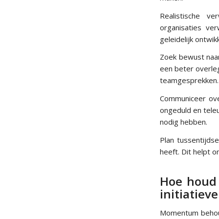
Realistische ve
organisaties ve
geleidelijk ontwikk
Zoek bewust naar 
een beter overleg
teamgesprekken.
Communiceer ove
ongeduld en teleu
nodig hebben.
Plan tussentijdse
heeft. Dit helpt
Hoe houd 
initiatiev
Momentum behou