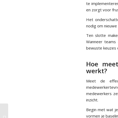
te implementere
en zorgt voor frus
Het onderschatte
nodig om nieuwe 
Ten slotte make
Wanneer teams al
bewuste keuzes o
Hoe meet
werkt?
Meet de effec
medewerkertevr
medewerkers zelf
inzicht.
Begin met wat je 
4 pijlers van
vormen je baselin
succesvolle duurzame