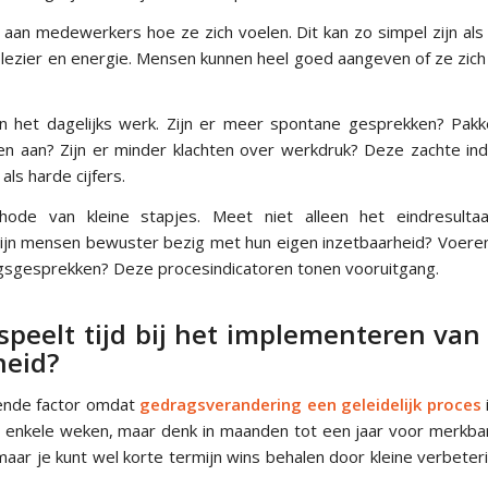
 aan medewerkers hoe ze zich voelen. Dit kan zo simpel zijn als
lezier en energie. Mensen kunnen heel goed aangeven of ze zich
in het dagelijks werk. Zijn er meer spontane gesprekken? Pa
en aan? Zijn er minder klachten over werkdruk? Deze zachte indi
als harde cijfers.
ode van kleine stapjes. Meet niet alleen het eindresult
ijn mensen bewuster bezig met hun eigen inzetbaarheid? Voere
gsgesprekken? Deze procesindicatoren tonen vooruitgang.
 speelt tijd bij het implementeren va
heid?
lende factor omdat
gedragsverandering een geleidelijk proces
n enkele weken, maar denk in maanden tot een jaar voor merkba
maar je kunt wel korte termijn wins behalen door kleine verbeter