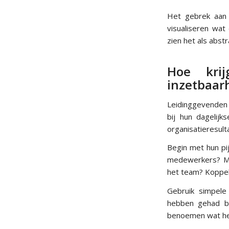
Het gebrek aan 
visualiseren wat
zien het als abst
Hoe kri
inzetbaar
Leidinggevenden 
bij hun dagelijk
organisatieresul
Begin met hun pi
medewerkers? Moe
het team? Koppel
Gebruik simpele 
hebben gehad bi
benoemen wat he