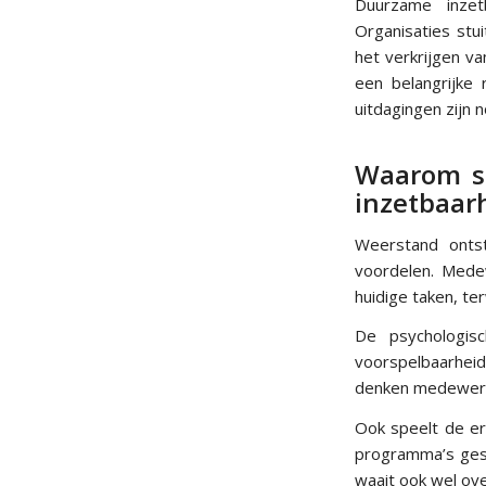
Duurzame inzet
Organisaties st
het verkrijgen v
een belangrijke
uitdagingen zijn 
Waarom st
inzetbaar
Weerstand onts
voordelen. Mede
huidige taken, te
De psychologis
voorspelbaarheid
denken medewerke
Ook speelt de erv
programma’s gesta
waait ook wel ove