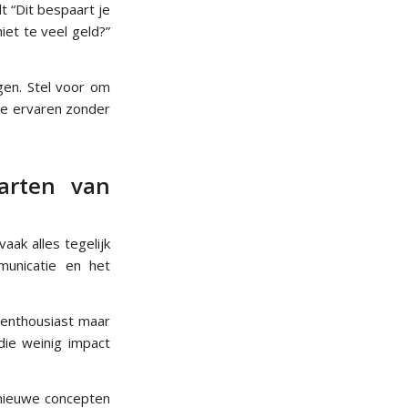
 “Dit bespaart je
iet te veel geld?”
gen. Stel voor om
de ervaren zonder
tarten van
vaak alles tegelijk
municatie en het
 enthousiast maar
die weinig impact
 nieuwe concepten