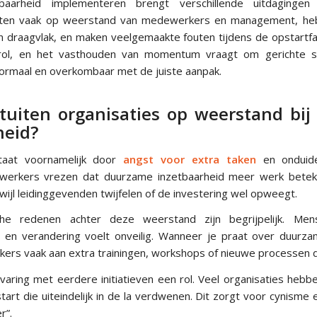
baarheid implementeren brengt verschillende uitdaginge
uiten vaak op weerstand van medewerkers en management, h
an draagvlak, en maken veelgemaakte fouten tijdens de opstartfa
 rol, en het vasthouden van momentum vraagt om gerichte s
normaal en overkombaar met de juiste aanpak.
uiten organisaties op weerstand bi
heid?
taat voornamelijk door
angst voor extra taken
en onduide
werkers vrezen dat duurzame inzetbaarheid meer werk bete
rwijl leidinggevenden twijfelen of de investering wel opweegt.
che redenen achter deze weerstand zijn begrijpelijk. Me
 en verandering voelt onveilig. Wanneer je praat over duurza
rs vaak aan extra trainingen, workshops of nieuwe processen di
aring met eerdere initiatieven een rol. Veel organisaties hebb
rt die uiteindelijk in de la verdwenen. Dit zorgt voor cynisme 
r”.