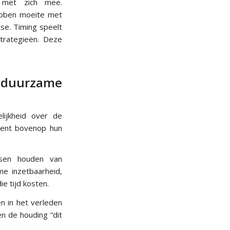
n met zich mee.
ebben moeite met
se. Timing speelt
trategieën. Deze
j duurzame
lijkheid over de
kent bovenop hun
nsen houden van
me inzetbaarheid,
e tijd kosten.
en in het verleden
en de houding “dit