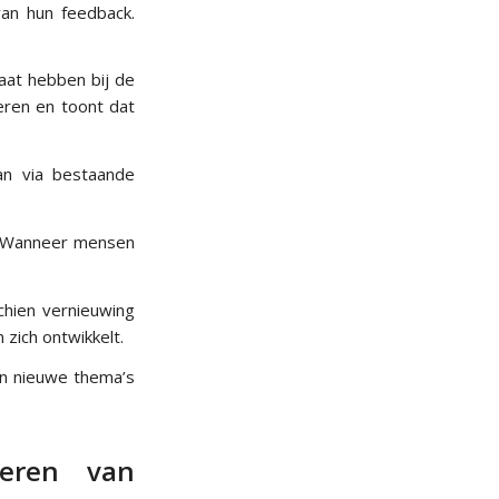
an hun feedback.
aat hebben bij de
eren en toont dat
an via bestaande
. Wanneer mensen
schien vernieuwing
n zich ontwikkelt.
on nieuwe thema’s
teren van