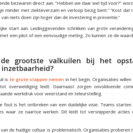
nde bezwaren direct aan. “Hebben we daar wel tijd voor?” wordt
t je minder met ziekteverzuim en verloop bezig bent.” “Kost dat n
van niets doen zijn hoger dan de investering in preventie.”
lijke start aan. Leidinggevenden schrikken van grote veranderin
n met een pilot of een eenvoudige meting. Zo kunnen ze de waar
de grootste valkuilen bij het ops
inzetbaarheid?
il is
te grote stappen nemen
in het begin. Organisaties willen 
tot overweldiging leidt. Daarnaast zorgen onvoldoende com
aande werkdruk voor weerstand en teleurstelling.
 fout is het ontbreken van een duidelijke visie. Teams starten
es waar ze naartoe werken. Dit leidt tot versnipperde acties 
van de huidige cultuur is problematisch. Organisaties proberen