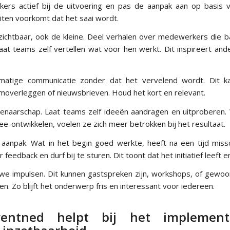
ers actief bij de uitvoering en pas de aanpak aan op basis v
teiten voorkomt dat het saai wordt.
ichtbaar, ook de kleine. Deel verhalen over medewerkers die b
aat teams zelf vertellen wat voor hen werkt. Dit inspireert and
matige communicatie zonder dat het vervelend wordt. Dit k
amoverleggen of nieuwsbrieven. Houd het kort en relevant.
enaarschap. Laat teams zelf ideeën aandragen en uitproberen
-ontwikkelen, voelen ze zich meer betrokken bij het resultaat.
 je aanpak. Wat in het begin goed werkte, heeft na een tijd mis
r feedback en durf bij te sturen. Dit toont dat het initiatief leeft e
we impulsen. Dit kunnen gastspreken zijn, workshops, of gewo
gen. Zo blijft het onderwerp fris en interessant voor iedereen.
entned helpt bij het implemen