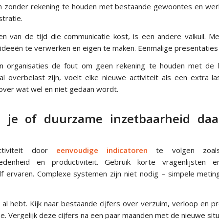
n zonder rekening te houden met bestaande gewoontes en werkw
tratie.
n van de tijd die communicatie kost, is een andere valkuil. M
ideeën te verwerken en eigen te maken. Eenmalige presentaties z
n organisaties de fout om geen rekening te houden met de h
 overbelast zijn, voelt elke nieuwe activiteit als een extra la
ver wat wel en niet gedaan wordt.
 je of duurzame inzetbaarheid daad
tiviteit door
eenvoudige indicatoren
te volgen zoals 
edenheid en productiviteit. Gebruik korte vragenlijsten 
 ervaren. Complexe systemen zijn niet nodig – simpele metin
al hebt. Kijk naar bestaande cijfers over verzuim, verloop en pr
e. Vergelijk deze cijfers na een paar maanden met de nieuwe situ