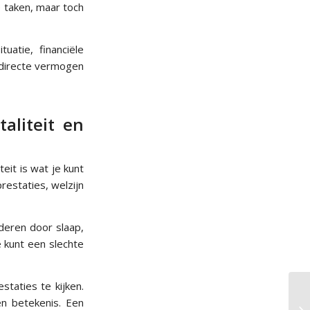
e taken, maar toch
uatie, financiële
e directe vermogen
taliteit en
eit is wat je kunt
prestaties, welzijn
nderen door slaap,
e kunt een slechte
staties te kijken.
n betekenis. Een