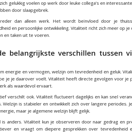
ch gelukkig voelen op werk door leuke collega’s en interessant
ebben door slaapgebrek.
reder dan alleen werk. Het wordt beïnvloed door je thuissit
heid en persoonlijke ontwikkeling. Vitaliteit richt zich meer op j
n en taken uit te voeren.
e belangrijkste verschillen tussen vi
m energie en vermogen, welzijn om tevredenheid en geluk. Vitalit
oe je je daarover voelt. Vitaliteit heeft directe gevolgen voor je 
werk als waardevol ervaart.
ief verschilt ook. Vitaliteit fluctueert dagelijks en kan snel vera
. Welzijn is stabieler en ontwikkelt zich over langere periodes. J
ergie, maar je algemene welzijn blijft gelijk.
s anders. Vitaliteit kun je observeren door naar gedrag en pre
ectiever en vraagt om diepere gesprekken over tevredenheid e