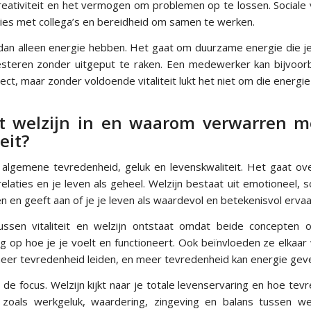
eativiteit en het vermogen om problemen op te lossen. Sociale vita
ties met collega’s en bereidheid om samen te werken.
r dan alleen energie hebben. Het gaat om duurzame energie die je
esteren zonder uitgeput te raken. Een medewerker kan bijvoor
ject, maar zonder voldoende vitaliteit lukt het niet om die energie
t welzijn in en waarom verwarren m
eit?
 algemene tevredenheid, geluk en levenskwaliteit. Het gaat ove
relaties en je leven als geheel. Welzijn bestaat uit emotioneel, s
n en geeft aan of je je leven als waardevol en betekenisvol ervaa
ussen vitaliteit en welzijn ontstaat omdat beide concepten o
g op hoe je je voelt en functioneert. Ook beïnvloeden ze elkaar
meer tevredenheid leiden, en meer tevredenheid kan energie gev
in de focus. Welzijn kijkt naar je totale levenservaring en hoe tev
zoals werkgeluk, waardering, zingeving en balans tussen we