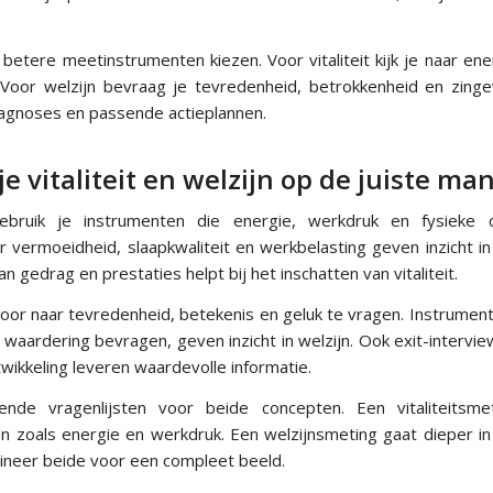
betere meetinstrumenten kiezen. Voor vitaliteit kijk je naar en
 Voor welzijn bevraag je tevredenheid, betrokkenheid en zingev
agnoses en passende actieplannen.
e vitaliteit en welzijn op de juiste man
 gebruik je instrumenten die energie, werkdruk en fysieke c
r vermoeidheid, slaapkwaliteit en werkbelasting geven inzicht in v
 gedrag en prestaties helpt bij het inschatten van vitaliteit.
oor naar tevredenheid, betekenis en geluk te vragen. Instrumen
waardering bevragen, geven inzicht in welzijn. Ook exit-interv
ikkeling leveren waardevolle informatie.
llende vragenlijsten voor beide concepten. Een vitaliteitsme
n zoals energie en werkdruk. Een welzijnsmeting gaat dieper i
ineer beide voor een compleet beeld.