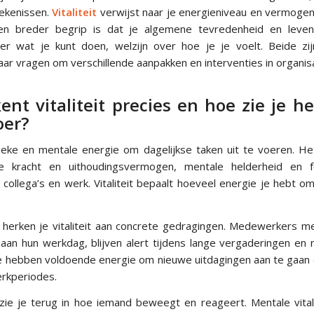
tekenissen.
Vitaliteit
verwijst naar je energieniveau en vermogen 
 een breder begrip is dat je algemene tevredenheid en levens
over wat je kunt doen, welzijn over hoe je je voelt. Beide zij
r vragen om verschillende aanpakken en interventies in organisa
nt vitaliteit precies en hoe zie je h
oer?
fysieke en mentale energie om dagelijkse taken uit te voeren. He
ke kracht en uithoudingsvermogen, mentale helderheid en f
 collega’s en werk. Vitaliteit bepaalt hoeveel energie je hebt 
herken je vitaliteit aan concrete gedragingen. Medewerkers met
 aan hun werkdag, blijven alert tijdens lange vergaderingen en 
Ze hebben voldoende energie om nieuwe uitdagingen aan te gaan e
erkperiodes.
t zie je terug in hoe iemand beweegt en reageert. Mentale vitali