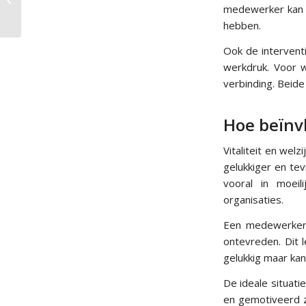
medewerker kan p
bevorderen onder
werknemers
hebben.
Ook de interventi
werkdruk. Voor w
verbinding. Beid
Hoe beïnvl
Vitaliteit en wel
gelukkiger en te
vooral in moei
organisaties.
Een medewerker m
ontevreden. Dit l
gelukkig maar kan
De ideale situat
en gemotiveerd zi