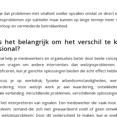
e je dat problemen met vitaliteit sneller opvallen omdat ze direct
ijnsproblemen zijn subtieler maar kunnen op lange termijn meer 
rloop en verminderde betrokkenheid.
 het belangrijk om het verschil te 
sional?
nal help je medewerkers en organisaties beter door beide concep
lemen vragen om andere interventies dan welzijnsproblemen.
ificeren, kun je gerichte oplossingen bieden die echt effect hebb
 focus je op werkdruk, fysieke arbeidsomstandigheden, wer
rdering. Voor welzijn werk je aan waardering, ontwikkelin
ale verbinding. Verschillende problemen, verschillende oplossinge
j het interpreteren van signalen. Een medewerker die vaak moe i
robleem. Iemand die zich niet gewaardeerd voelt of geen ontwikk
n welzijnsprobleem. Door dit onderscheid te maken, kun je snel