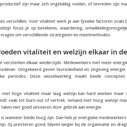
roductief zijn maar zich ongelukkig voelen, of tevreden zijn ma
es verschillen. Voor vitaliteit werk je aan fysieke factoren zoals
elzijn focus je op betekenis, waardering, ontwikkelingsmogelij
e vragen om verschillende strategieën en meetmethodes.
oeden vitaliteit en welzijn elkaar in de
zijn versterken elkaar wederzijds. Medewerkers met meer energi
vredener. Omgekeerd geven tevredenheid en zingeving energie
lijke periodes. Deze wisselwerking maakt beide concepten
et hoge vitaliteit maar laag welzijn kan hard werken maar v
eidt vaak tot burn-out of vertrek. Iemand met hoog welzijn maar 
 taken niet goed uitvoeren door gebrek aan energie.
ie is wanneer beide hoog zijn. Dan heb je energieke medewerkers
jn. Zij presteren goed, blijven langer bij de organisatie en drage