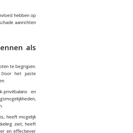
 invloed hebben op
schade aanrichten
kennen als
ten te begrijpen.
 Door het juiste
en.
k-privébalans en
gsmogelijkheden,
n.
s, heeft mogelijk
eling ziet, heeft
ler en effectiever