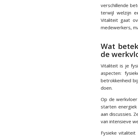
verschillende be
terwijl welzijn
Vitaliteit gaat 
medewerkers, maa
Wat beteke
de werkvl
Vitaliteit is je 
aspecten: fysie
betrokkenheid bij
doen.
Op de werkvloer 
starten energiek
aan discussies. 
van intensieve w
Fysieke vitalitei