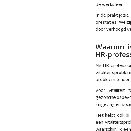
de werksfeer.
In de praktijk zi
prestaties. Welz
door verhoogd ve
Waarom is
HR-profes
Als HR-professio
Vitaliteitsprob
probleem te ident
Voor vitaliteit
gezondheidsbevo
zingeving en soci
Het helpt ook bi
een vitaliteitsp
waarschijnlijk ee