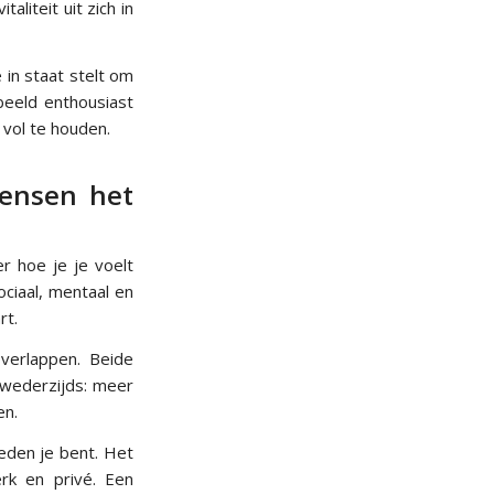
liteit uit zich in
 in staat stelt om
beeld enthousiast
 vol te houden.
ensen het
r hoe je je voelt
ociaal, mentaal en
rt.
verlappen. Beide
 wederzijds: meer
en.
reden je bent. Het
rk en privé. Een