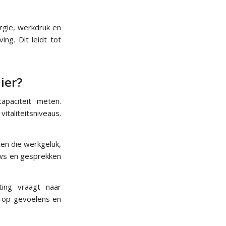
ergie, werkdruk en
ing. Dit leidt tot
ier?
apaciteit meten.
italiteitsniveaus.
ten die werkgeluk,
iews en gesprekken
ting vraagt naar
n op gevoelens en