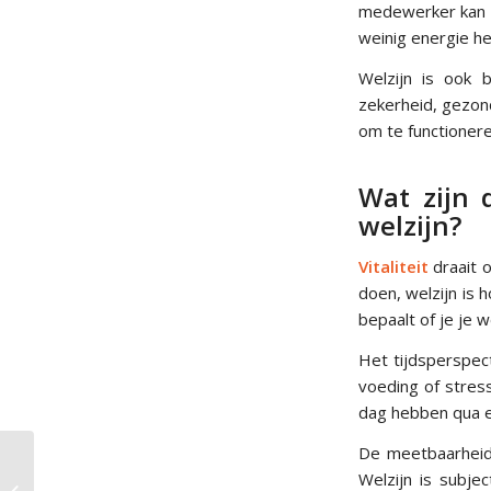
medewerker kan zi
weinig energie h
Welzijn is ook b
zekerheid, gezond
om te functionere
Wat zijn d
welzijn?
Vitaliteit
draait o
doen, welzijn is h
bepaalt of je je 
Het tijdsperspect
voeding of stress
dag hebben qua en
De meetbaarheid i
7 manieren om fysieke
Welzijn is subj
gezondheid te