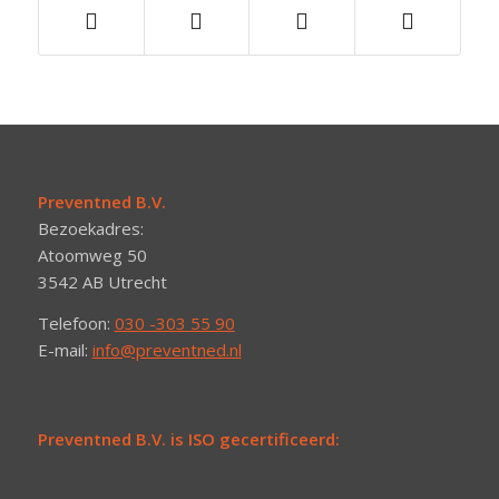
Preventned B.V.
Bezoekadres:
Atoomweg 50
3542 AB Utrecht
Telefoon:
030 -303 55 90
E-mail:
info@preventned.nl
Preventned B.V. is ISO gecertificeerd: