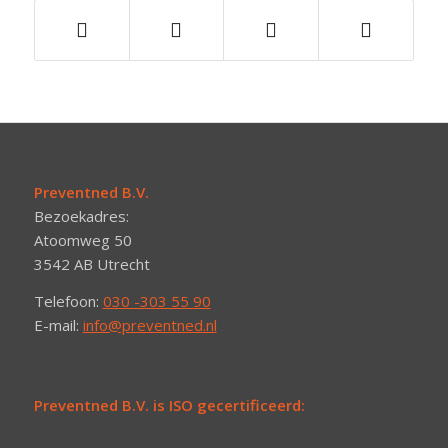
Preventned B.V.
Bezoekadres:
Atoomweg 50
3542 AB Utrecht
Telefoon:
030 -303 55 90
E-mail:
info@preventned.nl
Preventned B.V. is ISO gecertificeerd: