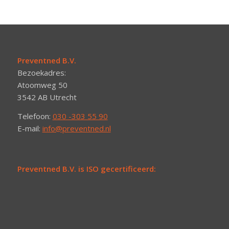
Preventned B.V.
Bezoekadres:
Atoomweg 50
3542 AB Utrecht
Telefoon:
030 -303 55 90
E-mail:
info@preventned.nl
Preventned B.V. is ISO gecertificeerd: