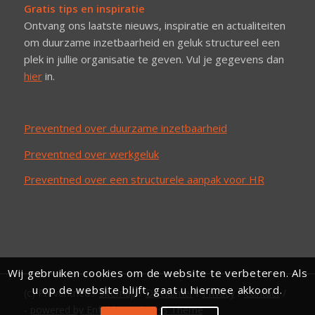
Gratis tips en inspiratie
Ontvang ons laatste nieuws, inspiratie en actualiteiten
om duurzame inzetbaarheid en geluk structureel een
plek in jullie organisatie te geven. Vul je gegevens dan
hier
in.
Preventned over duurzame inzetbaarheid
Preventned over werkgeluk
Preventned over een structurele aanpak voor HR
Wij gebruiken cookies om de website te verbeteren. Als
u op de website blijft, gaat u hiermee akkoord.
(c) Preventned /
Sitemap
/
Disclaimer
/
Privacy
/
Contact
/
-
powered by Enfold WordPress Theme