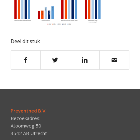
Deel dit stuk
Preventned B.V.
Bezoekadres:
Atoomweg 50
3542 AB Utrecht