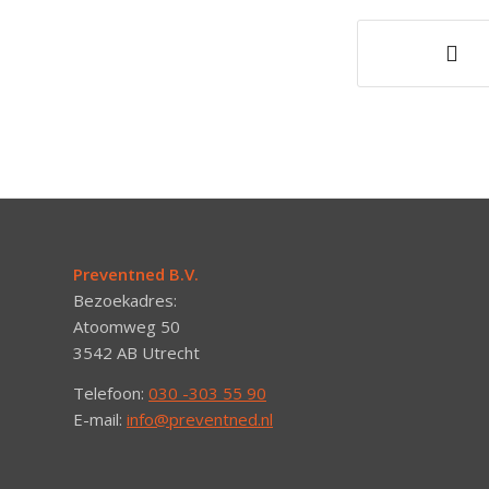
Preventned B.V.
Bezoekadres:
Atoomweg 50
3542 AB Utrecht
Telefoon:
030 -303 55 90
E-mail:
info@preventned.nl