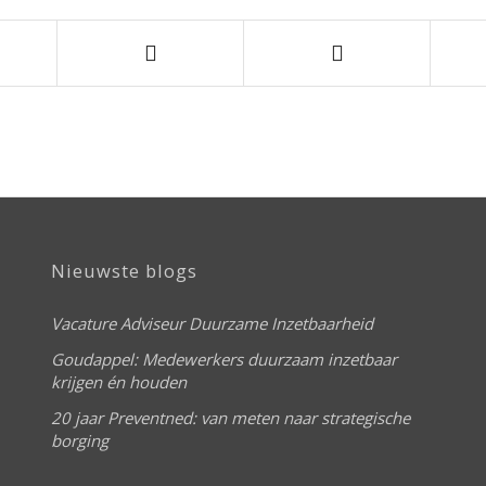
Nieuwste blogs
Vacature Adviseur Duurzame Inzetbaarheid
Goudappel: Medewerkers duurzaam inzetbaar
krijgen én houden
20 jaar Preventned: van meten naar strategische
borging