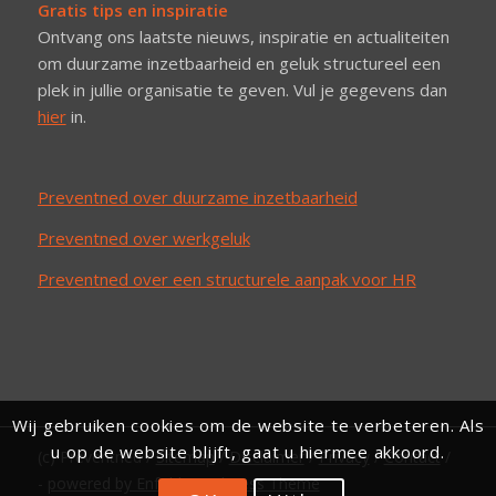
Gratis tips en inspiratie
Ontvang ons laatste nieuws, inspiratie en actualiteiten
om duurzame inzetbaarheid en geluk structureel een
plek in jullie organisatie te geven. Vul je gegevens dan
hier
in.
Preventned over duurzame inzetbaarheid
Preventned over werkgeluk
Preventned over een structurele aanpak voor HR
Wij gebruiken cookies om de website te verbeteren. Als
u op de website blijft, gaat u hiermee akkoord.
(c) Preventned /
Sitemap
/
Disclaimer
/
Privacy
/
Contact
/
-
powered by Enfold WordPress Theme