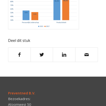
Deel dit stuk
Preventned B.V.
Bezoekadres:
Atoomweg 50