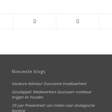
Nieuwste blogs
Vacature Adviseur Duurzame Inzetbaarheid
Goudappel: Medewerkers duurzaam inzetbaar
krijgen én houden
20 jaar Preventned: van meten naar strategische
borging