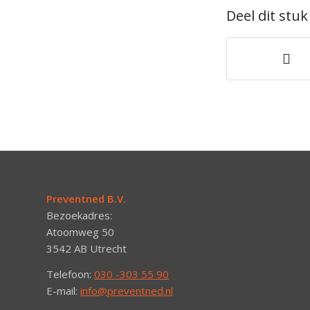
Deel dit stuk
Preventned B.V.
Bezoekadres:
Atoomweg 50
3542 AB Utrecht
Telefoon:
030 -303 55 90
E-mail:
info@preventned.nl