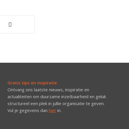
Gratis tips en inspiratie
Ontvang ons laatste nieuws, inspiratie en
actualiteiten om duurzame inzetbaarheid en geluk
structureel een plek in jullie organisatie te geven.
Vul je gegevens dan
hier
in.