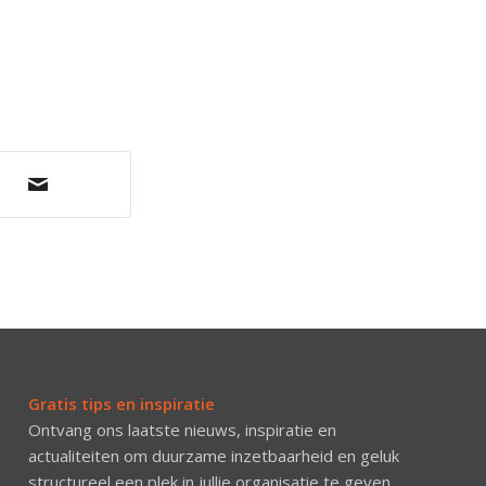
Gratis tips en inspiratie
Ontvang ons laatste nieuws, inspiratie en
actualiteiten om duurzame inzetbaarheid en geluk
structureel een plek in jullie organisatie te geven.