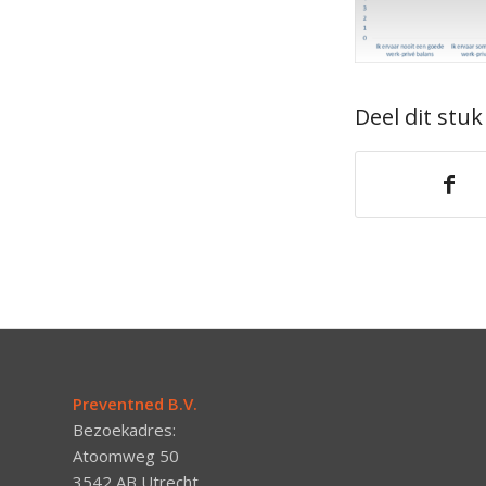
Deel dit stuk
Preventned B.V.
Bezoekadres:
Atoomweg 50
3542 AB Utrecht