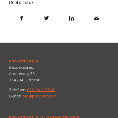
Deel dit stuk
Preventned B.V.
Bezoekadres:
Atoomweg 50
3542 AB Utrecht
Telefoon:
030 -303 55 90
E-mail:
info@preventned.nl
Preventned B.V. is ISO gecertificeerd: