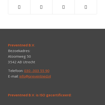
Preventned B.V.
Bezoekadres:
Atoomweg 50
3542 AB Utrecht
Telefoon:
030 -303 55 90
E-mail:
info@preventned.nl
Preventned B.V. is ISO gecertificeerd: