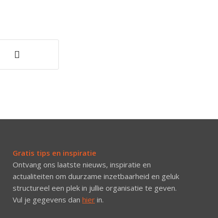
Gratis tips en inspiratie
Ontvang ons laatste nieuws, inspiratie en
actualiteiten om duurzame inzetbaarheid en geluk
structureel een plek in jullie organisatie te geven.
Vul je gegevens dan
hier
in.