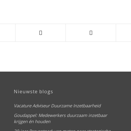
Nieuwste blogs
Vacature Adviseur Duurzame Inzetbaarheid
Goudappel: Medewerkers duurzaam inzetbaar
krijgen én houden
20 jaar Preventned: van meten naar strategische