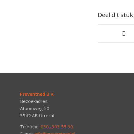
Deel dit stuk
Preventned B.V.
Bezoekadres:
Atoomweg 50
3542 AB Utrecht
Telefoon:
030 -303 55 90
E-mail:
info@preventned.nl