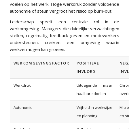
voelen op het werk. Hoge werkdruk zonder voldoende
autonomie of steun vergroot het risico op burn-out.
Leiderschap speelt een centrale rol in de
werkomgeving. Managers die duidelijke verwachtingen
stellen, regelmatig feedback geven en medewerkers
ondersteunen, creëren een omgeving waarin
werkvermogen kan groeien.
WERKOMGEVINGSFACTOR
POSITIEVE
NEG
INVLOED
INV
Werkdruk
Uitdagende maar
Chro
haalbare doelen
overb
Autonomie
Vrijheid in werkwijze
Micr
en planning
en st