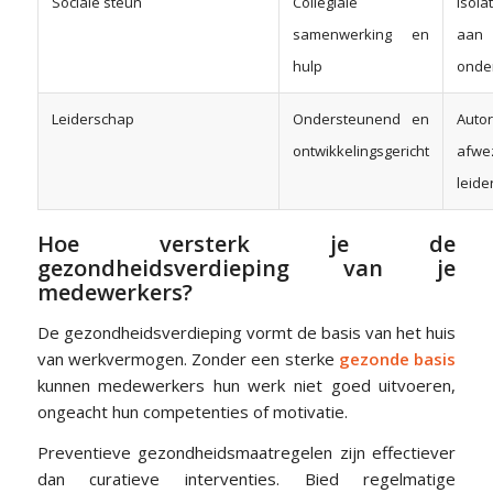
Sociale steun
Collegiale
Isola
samenwerking en
aan
hulp
onde
Leiderschap
Ondersteunend en
Aut
ontwikkelingsgericht
afwe
leide
Hoe versterk je de
gezondheidsverdieping van je
medewerkers?
De gezondheidsverdieping vormt de basis van het huis
van werkvermogen. Zonder een sterke
gezonde basis
kunnen medewerkers hun werk niet goed uitvoeren,
ongeacht hun competenties of motivatie.
Preventieve gezondheidsmaatregelen zijn effectiever
dan curatieve interventies. Bied regelmatige