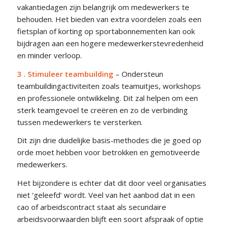
vakantiedagen zijn belangrijk om medewerkers te
behouden. Het bieden van extra voordelen zoals een
fietsplan of korting op sportabonnementen kan ook
bijdragen aan een hogere medewerkerstevredenheid
en minder verloop.
3 . Stimuleer teambuilding
–
O
nder
ste
un
team
building
activ
ite
it
en
zo
als
team
uit
j
es
,
workshops
en
profession
ele
on
tw
ik
ke
ling
.
D
it
z
al
help
en
om
e
en
st
erk
team
ge
vo
el
te
cre
ë
ren
en
zo
de
verbinding
t
ussen
medewerkers
te
ver
ster
ken
.
Dit zijn drie duidelijke basis-methodes die je goed op
orde moet hebben voor betrokken en gemotiveerde
medewerkers.
Het bijzondere is echter dat dit door veel organisaties
niet ‘geleefd’ wordt. Veel van het aanbod dat in een
cao of arbeidscontract staat als secundaire
arbeidsvoorwaarden blijft een soort afspraak of optie