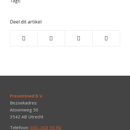
Tags:
Deel dit artikel
Preventned B.V.
Bezoekadres:
Atoomweg 50
3542 AB Utrecht
Telefoon:
030 -303 55 90