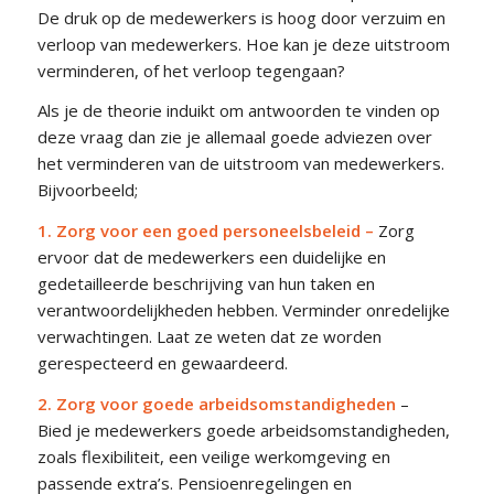
De druk op de medewerkers is hoog door verzuim en
verloop van medewerkers. Hoe kan je deze uitstroom
verminderen, of het verloop tegengaan?
Als je de theorie induikt om antwoorden te vinden op
deze vraag dan zie je allemaal goede adviezen over
het verminderen van de uitstroom van medewerkers.
Bijvoorbeeld;
1. Zorg voor een goed personeelsbeleid
–
Zorg
ervoor dat de medewerkers een duidelijke en
gedetailleerde beschrijving van hun taken en
verantwoordelijkheden hebben. Verminder onredelijke
verwachtingen. Laat ze weten dat ze worden
gerespecteerd en gewaardeerd.
2. Zorg voor goede arbeidsomstandigheden
–
B
ied
je medewerkers
go
ede
ar
be
ids
om
stand
ighed
en
,
zo
als
flex
ib
il
ite
it,
e
en
veil
ige
w
erk
om
ge
ving en
passende extra’s
. Pensioenregelingen en