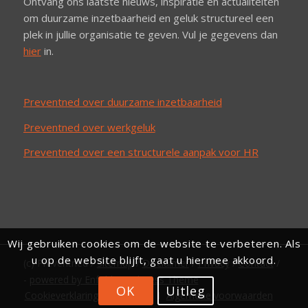
Ontvang ons laatste nieuws, inspiratie en actualiteiten
om duurzame inzetbaarheid en geluk structureel een
plek in jullie organisatie te geven. Vul je gegevens dan
hier
in.
Preventned over duurzame inzetbaarheid
Preventned over werkgeluk
Preventned over een structurele aanpak voor HR
Wij gebruiken cookies om de website te verbeteren. Als
u op de website blijft, gaat u hiermee akkoord.
(c) Preventned /
Sitemap
/
Disclaimer
/
Privacy
/
Contact
/
-
powered by Enfold WordPress Theme
OK
Uitleg
Cookieverklaring Preventned
Algemene voorwaarden