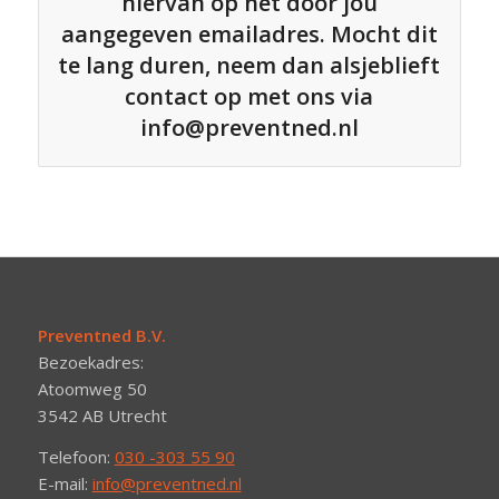
hiervan op het door jou
aangegeven emailadres. Mocht dit
te lang duren, neem dan alsjeblieft
contact op met ons via
info@preventned.nl
Preventned B.V.
Bezoekadres:
Atoomweg 50
3542 AB Utrecht
Telefoon:
030 -303 55 90
E-mail:
info@preventned.nl