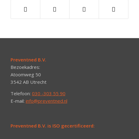
Preventned B.V.
Bezoekadres:
Atoomweg 50
3542 AB Utrecht
Telefoon:
030 -303 55 90
E-mail:
info@preventned.nl
Preventned B.V. is ISO gecertificeerd: