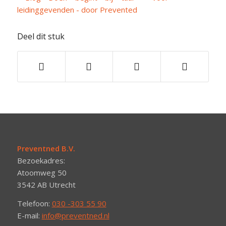
Deel dit stuk
Preventned B.V.
Bezoekadres:
Atoomweg 50
3542 AB Utrecht
Telefoon:
030 -303 55 90
E-mail:
info@preventned.nl